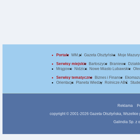
Portale
WM.pl
Gazeta Olsztyńska
Moje Mazury
Serwisy miejskie
Bartoszyce
Braniewo
Dział
Mrągowo
Nidzica
Nowe Miasto Lubawskie
Ole
Serwisy tematyczne
Biznes i Finanse
Ekomazu
Orientacja
Planeta Wiedzy
Rolnicze ABC
Stude
Reklama
P
copyright © 2001-2026 Gazeta Olsztyńska, Wszelkie pr
Galindia Sp. z o