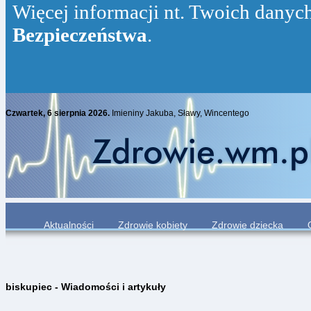
Więcej informacji nt. Twoich danych 
Bezpieczeństwa
.
Czwartek, 6 sierpnia 2026.
Imieniny Jakuba, Sławy, Wincentego
Aktualności
Zdrowie kobiety
Zdrowie dziecka
biskupiec - Wiadomości i artykuły